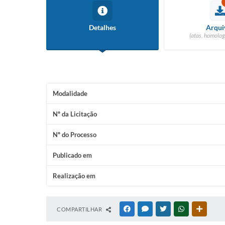
Detalhes
Arqui
(atas, homolog
Modalidade
Nº da Licitação
Nº do Processo
Publicado em
Realização em
COMPARTILHAR
FACEBOOK
MESSENGER
TWITTER
WHATSAPP
OUTRAS