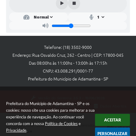
Links
Agenda
Telefone: (18) 3502-9000
Endereço: Rua Osvaldo Cruz, 262 - Centro | CEP: 17800-045
Das 08:00hs às 11:00hs - 13:00h às 17:15h
CNPJ: 43.008.291/0001-77
Prefeitura do Município de Adamantina - SP
Versão do Sistema:
3.5.3 - 19/06/2026
Prefeitura do Município de Adamantina - SP e os
Portal atualizado em:
08/08/2026 11:22
Dados Abertos
cookies: nosso site usa cookies para melhorar a sua
experiência de navegação. Ao continuar você
ACEITAR
concorda com a nossa
Política de Cookies
e
Copyright Instar - 2006-2026. Todos os direitos reservados -
Privacidade
.
Instar Tecnologia
PERSONALIZAR