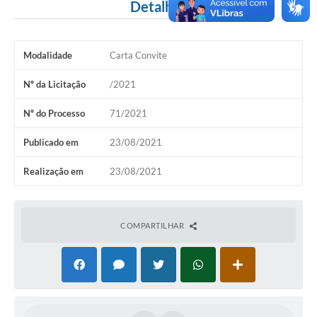
Detalhes
SEBRAE
LGPD
Modalidade
Carta Convite
Sugestões
Nº da Licitação
/2021
SOLICITAÇÕES PRESENCIAIS (SIC-FÍSICO)
Nº do Processo
71/2021
Expediente
Publicado em
23/08/2021
Sistemas
Realização em
23/08/2021
Ouvidoria
Galeria de Vídeos
COMPARTILHAR
Projetos
Contas Públicas
Editais