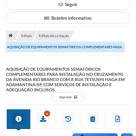
Seguir
Legislação
Boletim informativo
Atos Municipais
Transparência
Editais
Editais de Licitação
CIPA 2026-2027
AQUISIÇÃO DE EQUIPAMENTOS SEMAFÓRICOS COMPLEMENTARES PARA
Cadastros Culturais
INSTALAÇÃO NO CRUZAMENTO DA AVENIDA RIO BRANCO COM...
AQUISIÇÃO DE EQUIPAMENTOS SEMAFÓRICOS
Lei Paulo Gustavo
COMPLEMENTARES PARA INSTALAÇÃO NO CRUZAMENTO
DA AVENIDA RIO BRANCO COM A RUA TETSUSHI HAGA EM
Aldir Blanc (PNAB)
ADAMANTINA/SP, COM SERVIÇOS DE INSTALAÇÃO E
ADEQUAÇÃO INCLUSOS.
Arquivos para Download
Imprimir
e-SIC
6
Carta de Serviços
PROCON