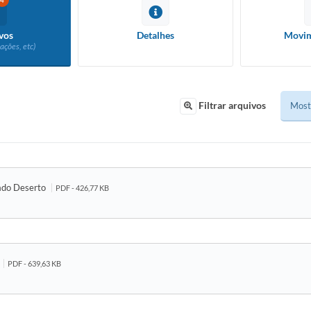
4
vos
Detalhes
Movim
ações, etc)
Filtrar arquivos
rado Deserto
PDF - 426,77 KB
PDF - 639,63 KB