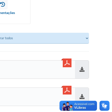
entações
Baixar
Baixar