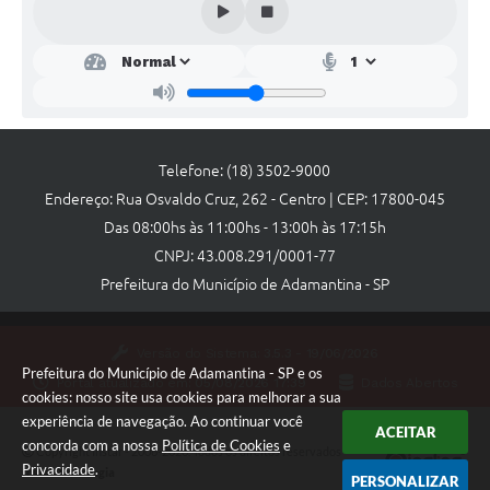
Links
Agenda
Telefone: (18) 3502-9000
Endereço: Rua Osvaldo Cruz, 262 - Centro | CEP: 17800-045
Das 08:00hs às 11:00hs - 13:00h às 17:15h
CNPJ: 43.008.291/0001-77
Prefeitura do Município de Adamantina - SP
Versão do Sistema:
3.5.3 - 19/06/2026
Prefeitura do Município de Adamantina - SP e os
Portal atualizado em:
05/08/2026 17:39
Dados Abertos
cookies: nosso site usa cookies para melhorar a sua
experiência de navegação. Ao continuar você
ACEITAR
concorda com a nossa
Política de Cookies
e
Copyright Instar - 2006-2026. Todos os direitos reservados -
Privacidade
.
Instar Tecnologia
PERSONALIZAR