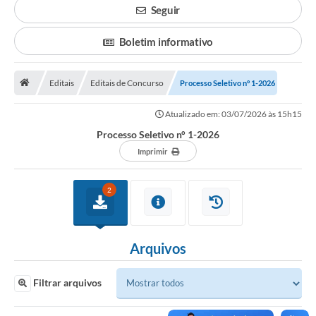
Seguir
Legislação
Boletim informativo
Atos Municipais
Transparência
Editais
Editais de Concurso
Processo Seletivo n° 1-2026
CIPA 2026-2027
Atualizado em: 03/07/2026 às 15h15
Processo Seletivo n° 1-2026
Cadastros Culturais
Imprimir
Lei Paulo Gustavo
Aldir Blanc (PNAB)
2
Arquivos para Download
Arquivos
e-SIC
Carta de Serviços
Filtrar arquivos
PROCON