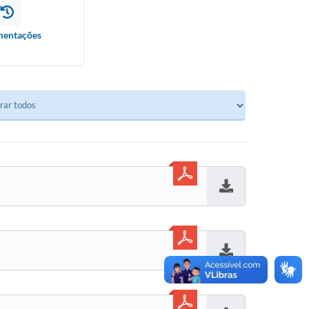
entações
Baixar
Baixar