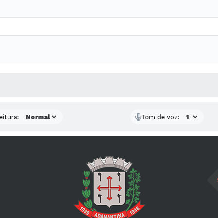
 MÍDIAS
eitura:
Tom de voz: