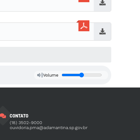
Baixar
Baixar
Volume
CONTATO
(18) 3502-9000
ouvidoria.pma@adamantina.sp.gov.br