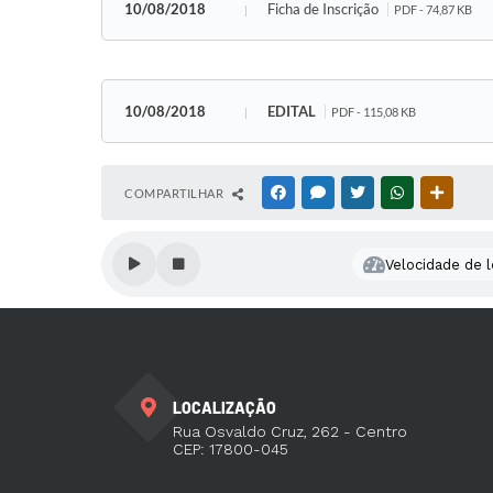
10/08/2018
Ficha de Inscrição
PDF - 74,87 KB
10/08/2018
EDITAL
PDF - 115,08 KB
COMPARTILHAR
FACEBOOK
MESSENGER
TWITTER
WHATSAPP
OUTRAS
Velocidade de l
LOCALIZAÇÃO
Rua Osvaldo Cruz, 262 - Centro
CEP: 17800-045