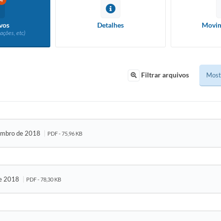
4
vos
Detalhes
Movim
ações, etc)
Filtrar arquivos
tembro de 2018
PDF - 75,96 KB
 de 2018
PDF - 78,30 KB