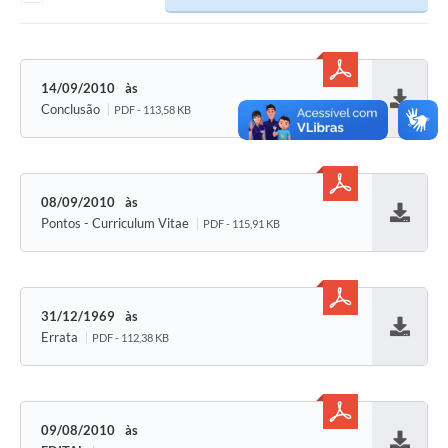
SEBRAE
LGPD
14/09/2010
Sugestões
Conclusão
PDF - 113,58 KB
Baixar
SOLICITAÇÕES PRESENCIAIS (SIC-FÍSICO)
Expediente
08/09/2010
Sistemas
Pontos - Curriculum Vitae
PDF - 115,91 KB
Baixar
Ouvidoria
Galeria de Vídeos
31/12/1969
Projetos
Errata
PDF - 112,38 KB
Baixar
Contas Públicas
Editais
09/08/2010