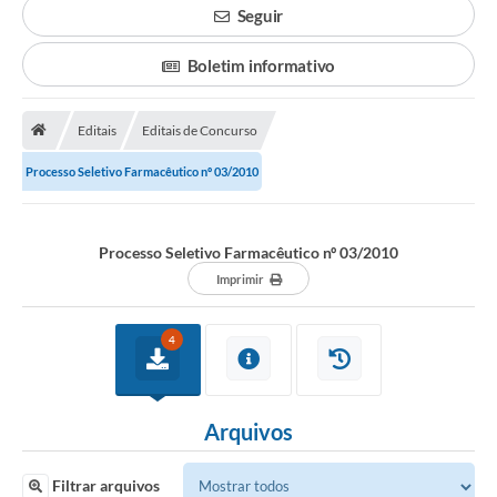
Seguir
Legislação
Boletim informativo
Atos Municipais
Transparência
Editais
Editais de Concurso
CIPA 2026-2027
Processo Seletivo Farmacêutico nº 03/2010
Cadastros Culturais
Processo Seletivo Farmacêutico nº 03/2010
Lei Paulo Gustavo
Imprimir
Aldir Blanc (PNAB)
4
Arquivos para Download
e-SIC
Arquivos
Carta de Serviços
PROCON
Filtrar arquivos