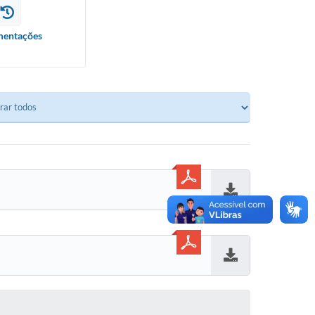
entações
Baixar
Baixar