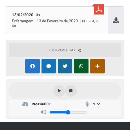
SEBRAE
13/02/2020
LGPD
Enfermagem - 13 de Fevereiro de 2020
PDF - 84,56
Baixar
KB
Sugestões
SOLICITAÇÕES PRESENCIAIS (SIC-FÍSICO)
COMPARTILHAR
Expediente
Sistemas
Ouvidoria
Galeria de Vídeos
Projetos
Contas Públicas
Editais