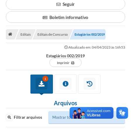
Seguir
Legislação
Boletim informativo
Atos Municipais
Transparência
Editais
Editais de Concurso
Estagiários 002/2019
CIPA 2026-2027
Atualizado em: 04/04/2023 às 16h53
Estagiários 002/2019
Cadastros Culturais
Imprimir
Lei Paulo Gustavo
Aldir Blanc (PNAB)
1
Arquivos para Download
Arquivos
e-SIC
Carta de Serviços
Filtrar arquivos
PROCON