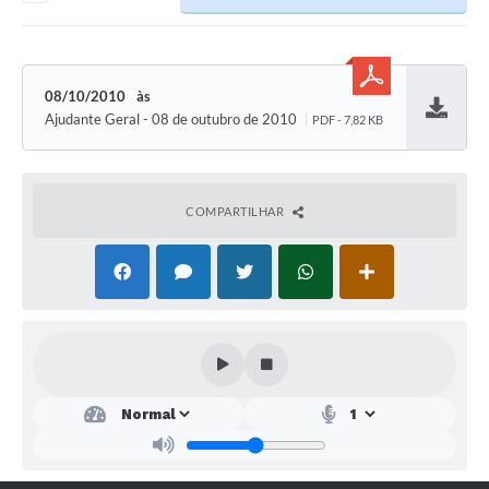
SEBRAE
LGPD
08/10/2010
Sugestões
Ajudante Geral - 08 de outubro de 2010
PDF - 7,82 KB
Baixar
SOLICITAÇÕES PRESENCIAIS (SIC-FÍSICO)
Expediente
COMPARTILHAR
Sistemas
Ouvidoria
Galeria de Vídeos
Projetos
Contas Públicas
Editais