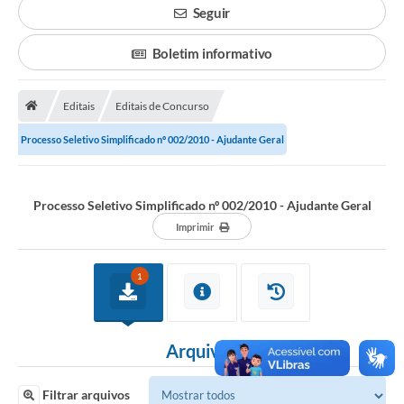
Seguir
Legislação
Boletim informativo
Atos Municipais
Transparência
Editais
Editais de Concurso
CIPA 2026-2027
Processo Seletivo Simplificado nº 002/2010 - Ajudante Geral
Cadastros Culturais
Processo Seletivo Simplificado nº 002/2010 - Ajudante Geral
Lei Paulo Gustavo
Imprimir
Aldir Blanc (PNAB)
1
Arquivos para Download
e-SIC
Arquivos
Carta de Serviços
PROCON
Filtrar arquivos