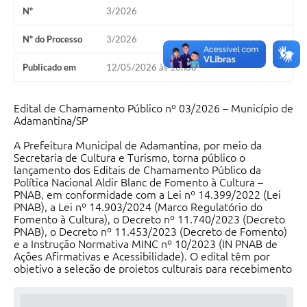
Nº
3/2026
SEBRAE
LGPD
Nº do Processo
3/2026
Sugestões
Publicado em
12/05/2026 às 16h00
SOLICITAÇÕES PRESENCIAIS (SIC-FÍSICO)
Edital de Chamamento Público nº 03/2026 – Município de
Expediente
Adamantina/SP
A Prefeitura Municipal de Adamantina, por meio da
Sistemas
Secretaria de Cultura e Turismo, torna público o
lançamento dos Editais de Chamamento Público da
Ouvidoria
Política Nacional Aldir Blanc de Fomento à Cultura –
PNAB, em conformidade com a Lei nº 14.399/2022 (Lei
Galeria de Vídeos
PNAB), a Lei nº 14.903/2024 (Marco Regulatório do
Fomento à Cultura), o Decreto nº 11.740/2023 (Decreto
Projetos
PNAB), o Decreto nº 11.453/2023 (Decreto de Fomento)
e a Instrução Normativa MINC nº 10/2023 (IN PNAB de
Contas Públicas
Ações Afirmativas e Acessibilidade). O edital têm por
objetivo a seleção de projetos culturais para recebimento
de apoio financeiro por meio de repasse direto de
Editais
recursos da Política Nacional Aldir Blanc Ciclo 2,
contemplando diversas linguagens, segmentos e