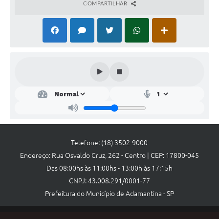
Links
COMPARTILHAR
expressões culturais, visando fortalecer, incentivar e
valorizar a produção artística e cultural do município de
Agenda
Adamantina.
Telefone: (18) 3502-9000
Endereço: Rua Osvaldo Cruz, 262 - Centro | CEP: 17800-045
Das 08:00hs às 11:00hs - 13:00h às 17:15h
CNPJ: 43.008.291/0001-77
Prefeitura do Município de Adamantina - SP