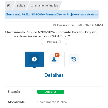
Editais
Chamamento Público
Legislação
Chamamento Público Nº.03/2026 - Fomento Direito - Projeto culturais de várias
Atos Municipais
vertentes - PNAB Ciclo 2
Atualizado em: 03/08/2026 às 14h14
Transparência
Chamamento Público Nº.03/2026 - Fomento Direito - Projeto
culturais de várias vertentes - PNAB Ciclo 2
CIPA 2026-2027
Imprimir
Cadastros Culturais
17
Lei Paulo Gustavo
Aldir Blanc (PNAB)
Detalhes
Arquivos para Download
e-SIC
Situação
ABERTO
Carta de Serviços
Modalidade
Chamamento Público
PROCON