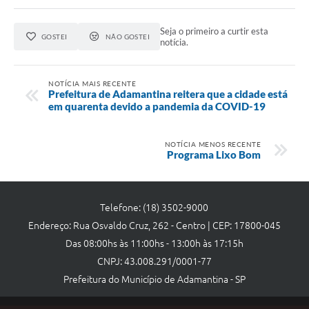
Seja o primeiro a curtir esta
GOSTEI
NÃO GOSTEI
notícia.
NOTÍCIA MAIS RECENTE
Prefeitura de Adamantina reitera que a cidade está
em quarenta devido a pandemia da COVID-19
NOTÍCIA MENOS RECENTE
Programa Lixo Bom
Telefone: (18) 3502-9000
Endereço: Rua Osvaldo Cruz, 262 - Centro | CEP: 17800-045
Das 08:00hs às 11:00hs - 13:00h às 17:15h
CNPJ: 43.008.291/0001-77
Prefeitura do Município de Adamantina - SP