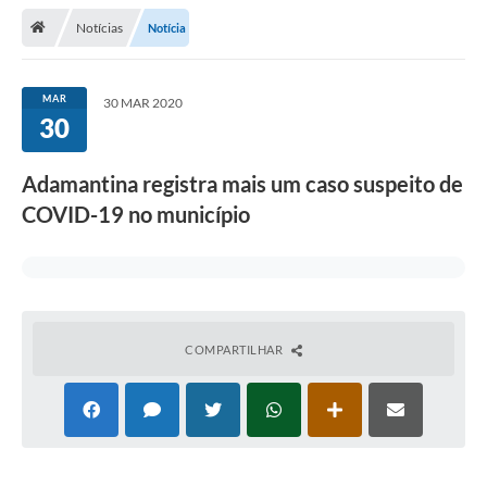
Notícias
Notícia
Legislação
Atos Municipais
MAR
30 MAR 2020
30
Transparência
CIPA 2026-2027
Adamantina registra mais um caso suspeito de
Cadastros Culturais
COVID-19 no município
Lei Paulo Gustavo
Aldir Blanc (PNAB)
Arquivos para Download
COMPARTILHAR
e-SIC
Carta de Serviços
PROCON