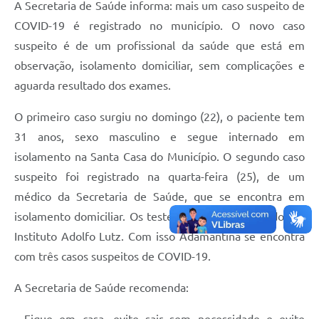
A Secretaria de Saúde informa: mais um caso suspeito de
SEBRAE
COVID-19 é registrado no município. O novo caso
LGPD
suspeito é de um profissional da saúde que está em
observação, isolamento domiciliar, sem complicações e
Sugestões
aguarda resultado dos exames.
SOLICITAÇÕES PRESENCIAIS (SIC-FÍSICO)
O primeiro caso surgiu no domingo (22), o paciente tem
Expediente
31 anos, sexo masculino e segue internado em
Sistemas
isolamento na Santa Casa do Município. O segundo caso
suspeito foi registrado na quarta-feira (25), de um
Ouvidoria
médico da Secretaria de Saúde, que se encontra em
Galeria de Vídeos
isolamento domiciliar. Os testes foram encaminhados ao
Instituto Adolfo Lutz. Com isso Adamantina se encontra
Projetos
com três casos suspeitos de COVID-19.
Contas Públicas
A Secretaria de Saúde recomenda:
Editais