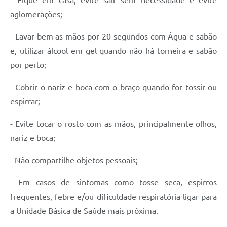
- Fique em casa, evite sair sem necessidade e evite
Links
aglomerações;
Agenda
- Lavar bem as mãos por 20 segundos com Água e sabão
e, utilizar álcool em gel quando não há torneira e sabão
por perto;
- Cobrir o nariz e boca com o braço quando for tossir ou
espirrar;
- Evite tocar o rosto com as mãos, principalmente olhos,
nariz e boca;
- Não compartilhe objetos pessoais;
- Em casos de sintomas como tosse seca, espirros
frequentes, febre e/ou dificuldade respiratória ligar para
a Unidade Básica de Saúde mais próxima.