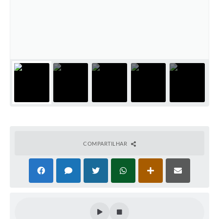
SEBRAE
LGPD
Sugestões
SOLICITAÇÕES PRESENCIAIS (SIC-FÍSICO)
Expediente
Sistemas
Ouvidoria
Galeria de Vídeos
COMPARTILHAR
Projetos
Contas Públicas
Editais