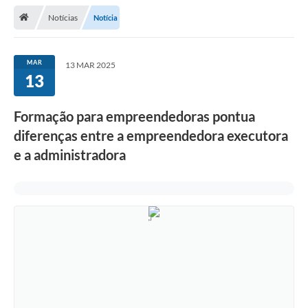
Notícias
Notícia
Legislação
Atos Municipais
MAR
13 MAR 2025
13
Transparência
CIPA 2026-2027
Formação para empreendedoras pontua
Cadastros Culturais
diferenças entre a empreendedora executora
e a administradora
Lei Paulo Gustavo
Aldir Blanc (PNAB)
Arquivos para Download
e-SIC
Carta de Serviços
PROCON