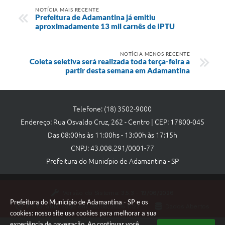
NOTÍCIA MAIS RECENTE
Prefeitura de Adamantina já emitiu
aproximadamente 13 mil carnês de IPTU
NOTÍCIA MENOS RECENTE
Coleta seletiva será realizada toda terça-feira a
partir desta semana em Adamantina
Telefone: (18) 3502-9000
Endereço: Rua Osvaldo Cruz, 262 - Centro | CEP: 17800-045
Das 08:00hs às 11:00hs - 13:00h às 17:15h
CNPJ: 43.008.291/0001-77
Prefeitura do Município de Adamantina - SP
Versão do Sistema:
3.5.3 - 19/06/2026
Prefeitura do Município de Adamantina - SP e os
Portal atualizado em:
08/08/2026 11:22
Dados Abertos
cookies: nosso site usa cookies para melhorar a sua
experiência de navegação. Ao continuar você