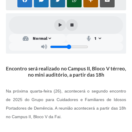
SEBRAE
LGPD
Sugestões
SOLICITAÇÕES PRESENCIAIS (SIC-FÍSICO)
Expediente
Sistemas
Encontro será realizado no Campus II, Bloco V térreo,
no mini auditório, a partir das 18h
Ouvidoria
Galeria de Vídeos
Na próxima quarta-feira (26), acontecerá o segundo encontro
Projetos
de 2025 do Grupo para Cuidadores e Familiares de Idosos
Portadores de Demência. A reunião acontecerá a partir das 18h
Contas Públicas
no Campus II, Bloco V da Fai.
Editais