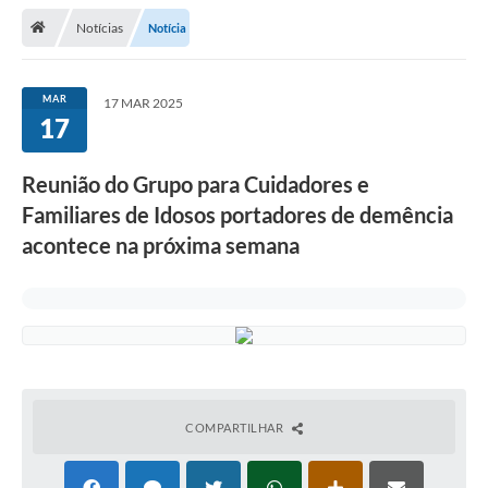
Notícias
Notícia
Legislação
Atos Municipais
MAR
17 MAR 2025
17
Transparência
CIPA 2026-2027
Reunião do Grupo para Cuidadores e
Cadastros Culturais
Familiares de Idosos portadores de demência
acontece na próxima semana
Lei Paulo Gustavo
Aldir Blanc (PNAB)
Arquivos para Download
e-SIC
Carta de Serviços
COMPARTILHAR
PROCON