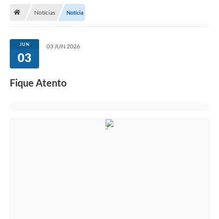
Notícias
Notícia
Legislação
Atos Municipais
JUN
03 JUN 2026
03
Transparência
CIPA 2026-2027
Fique Atento
Cadastros Culturais
Lei Paulo Gustavo
Aldir Blanc (PNAB)
Arquivos para Download
e-SIC
Carta de Serviços
PROCON