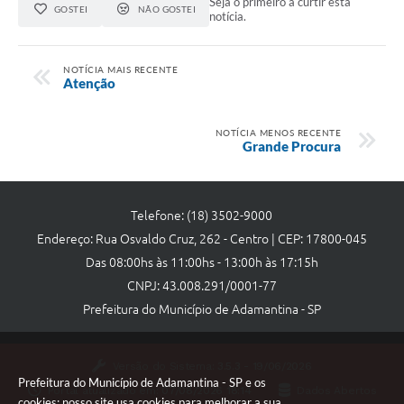
Seja o primeiro a curtir esta
GOSTEI
NÃO GOSTEI
notícia.
NOTÍCIA MAIS RECENTE
Atenção
NOTÍCIA MENOS RECENTE
Grande Procura
Telefone: (18) 3502-9000
Endereço: Rua Osvaldo Cruz, 262 - Centro | CEP: 17800-045
Das 08:00hs às 11:00hs - 13:00h às 17:15h
CNPJ: 43.008.291/0001-77
Prefeitura do Município de Adamantina - SP
Versão do Sistema:
3.5.3 - 19/06/2026
Prefeitura do Município de Adamantina - SP e os
Portal atualizado em:
07/08/2026 18:14
Dados Abertos
cookies: nosso site usa cookies para melhorar a sua