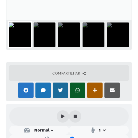
SEBRAE
LGPD
Sugestões
SOLICITAÇÕES PRESENCIAIS (SIC-FÍSICO)
Expediente
Sistemas
COMPARTILHAR
Ouvidoria
Galeria de Vídeos
Projetos
Contas Públicas
Editais