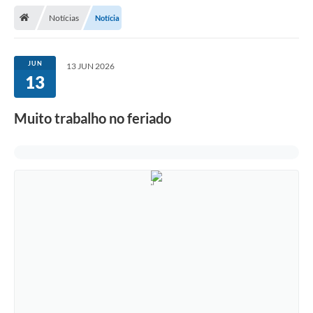
Notícias
Notícia
Legislação
Atos Municipais
JUN
13 JUN 2026
13
Transparência
CIPA 2026-2027
Muito trabalho no feriado
Cadastros Culturais
Lei Paulo Gustavo
Aldir Blanc (PNAB)
Arquivos para Download
e-SIC
Carta de Serviços
PROCON