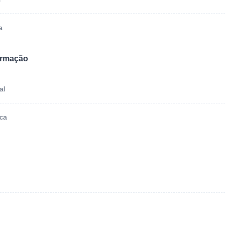
a
ormação
al
ica