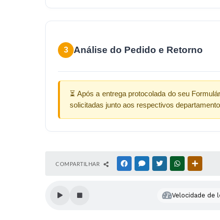
Análise do Pedido e Retorno
3
⏳ Após a entrega protocolada do seu Formulári
solicitadas junto aos respectivos departament
COMPARTILHAR
FACEBOOK
MESSENGER
TWITTER
WHATSAPP
OUTRAS
Velocidade de l