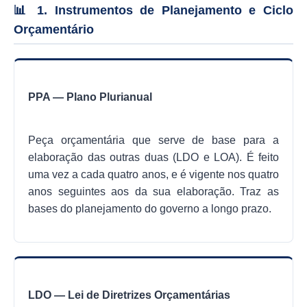
📊 1. Instrumentos de Planejamento e Ciclo
SEBRAE
Orçamentário
LGPD
Sugestões
SOLICITAÇÕES PRESENCIAIS (SIC-FÍSICO)
PPA — Plano Plurianual
Expediente
Peça orçamentária que serve de base para a
Sistemas
elaboração das outras duas (LDO e LOA). É feito
uma vez a cada quatro anos, e é vigente nos quatro
Ouvidoria
anos seguintes aos da sua elaboração. Traz as
Galeria de Vídeos
bases do planejamento do governo a longo prazo.
Projetos
Contas Públicas
Editais
LDO — Lei de Diretrizes Orçamentárias