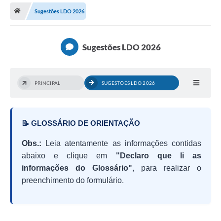
Sugestões LDO 2026
Legislação
Atos Municipais
Sugestões LDO 2026
Transparência
CIPA 2026-2027
PRINCIPAL
SUGESTÕES LDO 2026
Cadastros Culturais
Lei Paulo Gustavo
📝 GLOSSÁRIO DE ORIENTAÇÃO
Aldir Blanc (PNAB)
Obs.:
Leia atentamente as informações contidas
Arquivos para Download
abaixo e clique em
"Declaro que li as
informações do Glossário"
, para realizar o
e-SIC
preenchimento do formulário.
Carta de Serviços
PROCON