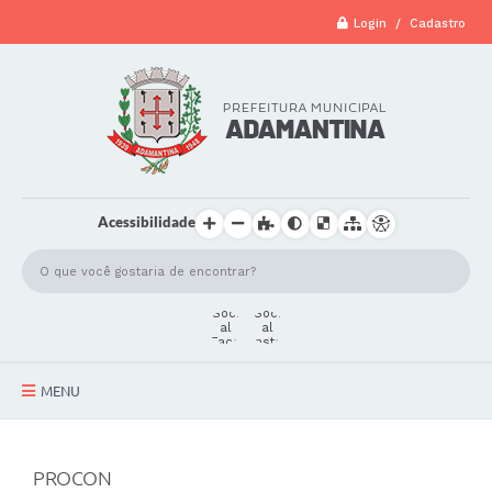
Login / Cadastro
Acessibilidade
MENU
A Cidade
PROCON
Secretarias