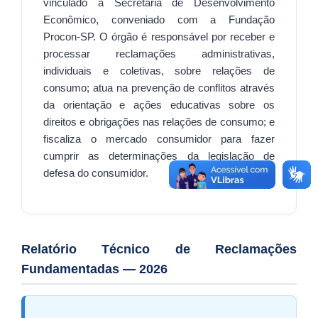
vinculado à Secretaria de Desenvolvimento
SEBRAE
Econômico, conveniado com a Fundação
Procon-SP. O órgão é responsável por receber e
LGPD
processar reclamações administrativas,
Sugestões
individuais e coletivas, sobre relações de
consumo; atua na prevenção de conflitos através
SOLICITAÇÕES PRESENCIAIS (SIC-FÍSICO)
da orientação e ações educativas sobre os
direitos e obrigações nas relações de consumo; e
Expediente
fiscaliza o mercado consumidor para fazer
Sistemas
cumprir as determinações da legislação de
defesa do consumidor.
Ouvidoria
Galeria de Vídeos
Projetos
Relatório Técnico de Reclamações
Contas Públicas
Fundamentadas — 2026
Editais