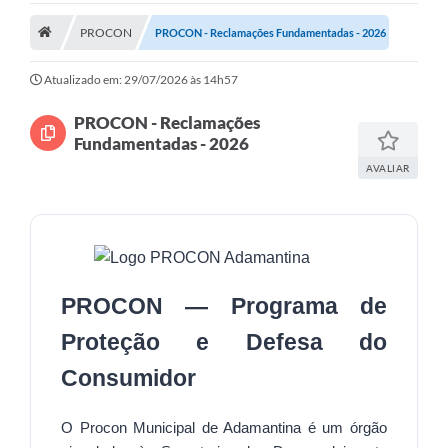
Legislação
PROCON
PROCON - Reclamações Fundamentadas - 2026
Atos Municipais
Atualizado em: 29/07/2026 às 14h57
Transparência
PROCON - Reclamações
Fundamentadas - 2026
CIPA 2026-2027
AVALIAR
Cadastros Culturais
Lei Paulo Gustavo
Aldir Blanc (PNAB)
PROCON — Programa de
Arquivos para Download
Proteção e Defesa do
e-SIC
Consumidor
Carta de Serviços
O Procon Municipal de Adamantina é um órgão
PROCON