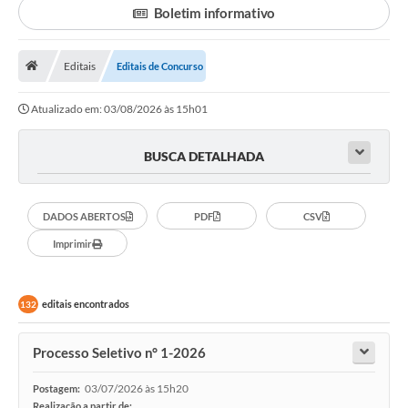
Boletim informativo
Legislação
Atos Municipais
Editais
Editais de Concurso
Transparência
Atualizado em: 03/08/2026 às 15h01
CIPA 2026-2027
BUSCA DETALHADA
Cadastros Culturais
Lei Paulo Gustavo
DADOS ABERTOS
PDF
CSV
Imprimir
Aldir Blanc (PNAB)
Arquivos para Download
editais encontrados
132
e-SIC
Processo Seletivo n° 1-2026
Carta de Serviços
PROCON
03/07/2026 às 15h20
Postagem:
Realização a partir de: