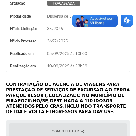
Situação
FRACASSADA
SEBRAE
Modalidade
Dispensa de Licitação
LGPD
Nº da Licitação
35/2025
Sugestões
Nº do Processo
3657/2025
SOLICITAÇÕES PRESENCIAIS (SIC-FÍSICO)
Expediente
Publicado em
05/09/2025 às 10h00
Sistemas
Realização em
10/09/2025 às 23h59
Ouvidoria
CONTRATAÇÃO DE AGÊNCIA DE VIAGENS PARA
Galeria de Vídeos
PRESTAÇÃO DE SERVIÇOS DE EXCURSÃO AO TERRA
PARQUE RESORT, LOCALIZADO NO MUNICÍPIO DE
PIRAPOZINHO/SP, DESTINADA A 110 IDOSOS
Projetos
ATENDIDOS PELO CRAS, INCLUINDO TRANSPORTE
DE IDA E VOLTA E INGRESSOS PARA DAY USE.
Contas Públicas
Editais
COMPARTILHAR