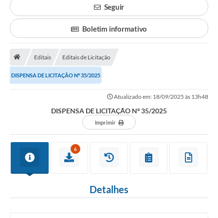
Seguir
Legislação
Boletim informativo
Atos Municipais
Transparência
Editais
Editais de Licitação
CIPA 2026-2027
DISPENSA DE LICITAÇÃO Nº 35/2025
Cadastros Culturais
Atualizado em: 18/09/2025 às 13h48
DISPENSA DE LICITAÇÃO Nº 35/2025
Lei Paulo Gustavo
Imprimir
Aldir Blanc (PNAB)
6
Arquivos para Download
e-SIC
Detalhes
Carta de Serviços
PROCON