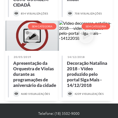
CIDADÃ
SEBRAE
854 VISUALIZAÇÕES
708 VISUALIZAÇÕES
LGPD
Sugestões
SEM CATEGORIA
SEM CATEGORIA
SOLICITAÇÕES PRESENCIAIS (SIC-FÍSICO)
Expediente
Sistemas
20/05/2019
14/12/2018
Apresentação da
Decoração Natalina
Ouvidoria
Orquestra de Violas
2018 - Vídeo
durante as
produzido pelo
Galeria de Vídeos
programações de
portal Siga Mais -
aniversário da cidade
14/12/2018
Projetos
4680 VISUALIZAÇÕES
4209 VISUALIZAÇÕES
Contas Públicas
Editais
Telefone: (18) 3502-9000