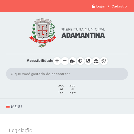
Login / Cadastro
Acessibilidade
MENU
A Cidade
Legislação
Secretarias