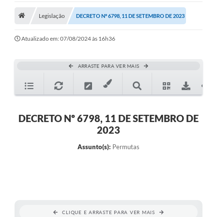
Legislação
Legislação
DECRETO Nº 6798, 11 DE SETEMBRO DE 2023
Atos Municipais
Atualizado em: 07/08/2024 às 16h36
Transparência
ARRASTE PARA VER MAIS
CIPA 2026-2027
Cadastros Culturais
Lei Paulo Gustavo
DECRETO Nº 6798, 11 DE SETEMBRO DE
2023
Aldir Blanc (PNAB)
Assunto(s):
Permutas
Arquivos para Download
e-SIC
Carta de Serviços
PROCON
CLIQUE E ARRASTE PARA VER MAIS