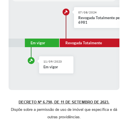
SEBRAE
07/08/2024
LGPD
Revogada Totalmente pelo(a)
6981
Sugestões
SOLICITAÇÕES PRESENCIAIS (SIC-FÍSICO)
Em vigor
Revogada Totalmente
Expediente
Sistemas
11/09/2023
Em vigor
Ouvidoria
Galeria de Vídeos
Projetos
DECRETO Nº 6.798, DE 11 DE SETEMBRO DE 2023.
Contas Públicas
Dispõe sobre a permissão de uso de imóvel que específica e dá
outras providências.
Editais