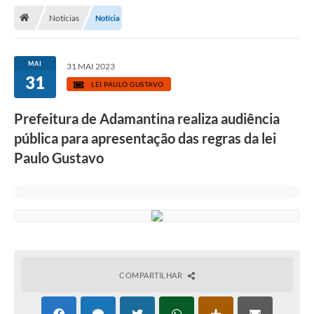
Notícias
Notícia
Legislação
Atos Municipais
MAI
31 MAI 2023
31
Transparência
LEI PAULO GUSTAVO
CIPA 2026-2027
Prefeitura de Adamantina realiza audiência
Cadastros Culturais
pública para apresentação das regras da lei
Paulo Gustavo
Lei Paulo Gustavo
Aldir Blanc (PNAB)
Arquivos para Download
e-SIC
Carta de Serviços
COMPARTILHAR
PROCON