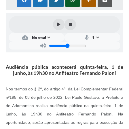
SEBRAE
LGPD
Sugestões
SOLICITAÇÕES PRESENCIAIS (SIC-FÍSICO)
Expediente
Sistemas
Audiência pública acontecerá quinta-feira, 1 de
junho, às 19h30 no Anfiteatro Fernando Paloni
Ouvidoria
Galeria de Vídeos
Nos termos do § 2º, do artigo 4º, da Lei Complementar Federal
Projetos
nº195, de 08 de julho de 2022, Lei Paulo Gustavo, a Prefeitura
de Adamantina realiza audiência pública na quinta-feira, 1 de
Contas Públicas
junho, às 19h30 no Anfiteatro Fernando Paloni. Na
Editais
oportunidade, serão apresentadas as regras para execução da