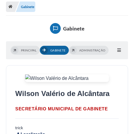
Gabinete
Legislação
Atos Municipais
Gabinete
Transparência
CIPA 2026-2027
PRINCIPAL
GABINETE
ADMINISTRAÇÃO
Cadastros Culturais
Lei Paulo Gustavo
Aldir Blanc (PNAB)
Wilson Valério de Alcântara
Arquivos para Download
e-SIC
SECRETÁRIO MUNICIPAL DE GABINETE
Carta de Serviços
PROCON
trick