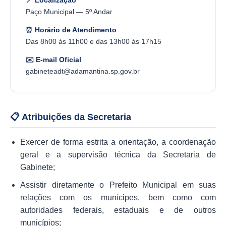
📍 Localização
SEBRAE
Paço Municipal — 5º Andar
LGPD
⏰ Horário de Atendimento
Das 8h00 às 11h00 e das 13h00 às 17h15
Sugestões
✉️ E-mail Oficial
SOLICITAÇÕES PRESENCIAIS (SIC-FÍSICO)
gabineteadt@adamantina.sp.gov.br
Expediente
Sistemas
📋 Atribuições da Secretaria
Ouvidoria
Exercer de forma estrita a orientação, a coordenação
Galeria de Vídeos
geral e a supervisão técnica da Secretaria de
Gabinete;
Projetos
Assistir diretamente o Prefeito Municipal em suas
Contas Públicas
relações com os munícipes, bem como com
Editais
autoridades federais, estaduais e de outros
municípios;