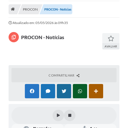
Legislação
PROCON
PROCON - Notícias
Atos Municipais
Atualizado em: 05/05/2026 às 09h35
Transparência
PROCON - Notícias
CIPA 2026-2027
AVALIAR
Cadastros Culturais
Lei Paulo Gustavo
COMPARTILHAR
Aldir Blanc (PNAB)
Arquivos para Download
e-SIC
Carta de Serviços
PROCON