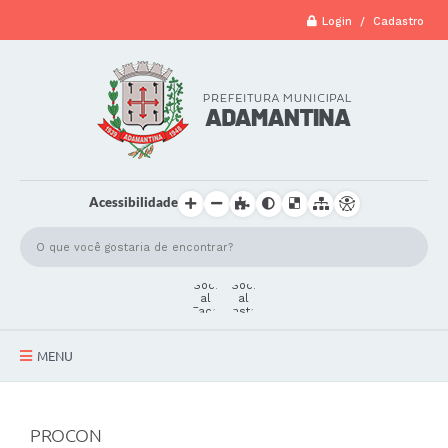
Login / Cadastro
Acessibilidade
MENU
A Cidade
PROCON
Secretarias