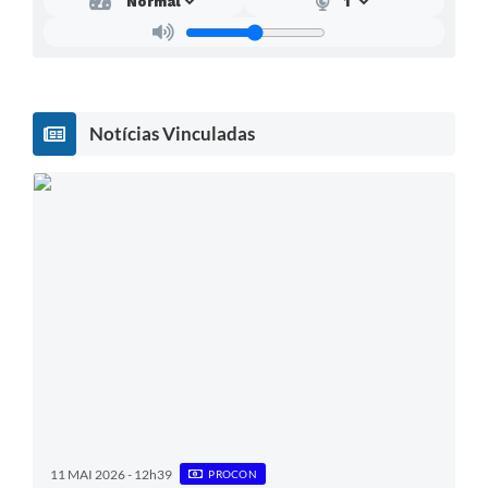
SEBRAE
LGPD
Sugestões
Notícias Vinculadas
SOLICITAÇÕES PRESENCIAIS (SIC-FÍSICO)
Expediente
Sistemas
Ouvidoria
Galeria de Vídeos
Projetos
Contas Públicas
Editais
11 MAI 2026 - 12h39
PROCON