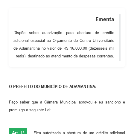
SEBRAE
LGPD
Ementa
Sugestões
Dispõe sobre autorização para abertura de crédito
adicional especial ao Orçamento do Centro Universitário
SOLICITAÇÕES PRESENCIAIS (SIC-FÍSICO)
de Adamantina no valor de R$ 16.000,00 (dezesseis mil
Expediente
reais), destinado ao atendimento de despesas correntes.
Sistemas
Ouvidoria
O PREFEITO DO MUNICÍPIO DE ADAMANTINA:
Galeria de Vídeos
Projetos
Faço saber que a Câmara Municipal aprovou e eu sanciono e
promulgo a seguinte Lei:
Contas Públicas
Editais
Art. 1º
Fica autorizada a abertura de um crédito adicional