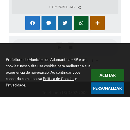
COMPARTILHAR
Prefeitura do Município de Adamantina - SP e os
cookies: nosso site usa cookies para melhorar a sua
experiência de navegação. Ao continuar você
ACEITAR
concorda com a nossa
Política de Cookies
e
Privacidade
.
PERSONALIZAR
Telefone: (18) 3502-9000
Endereço: Rua Osvaldo Cruz, 262 - Centro | CEP: 17800-045
Das 08:00hs às 11:00hs - 13:00h às 17:15h
CNPJ: 43.008.291/0001-77
Prefeitura do Município de Adamantina - SP