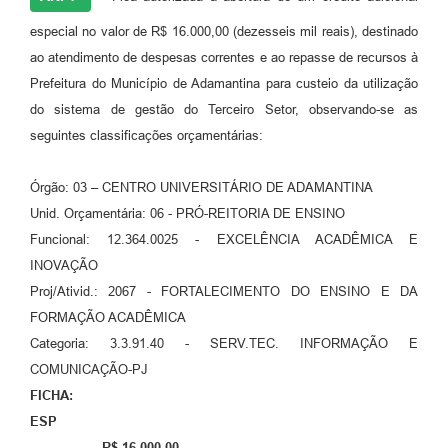
Links
especial no valor de R$ 16.000,00 (dezesseis mil reais), destinado
Agenda
ao atendimento de despesas correntes e ao repasse de recursos à
Prefeitura do Município de Adamantina para custeio da utilização
do sistema de gestão do Terceiro Setor, observando-se as
seguintes classificações orçamentárias:
Órgão: 03 – CENTRO UNIVERSITÁRIO DE ADAMANTINA
Unid. Orçamentária: 06 - PRÓ-REITORIA DE ENSINO
Funcional: 12.364.0025 - EXCELÊNCIA ACADÊMICA E
INOVAÇÃO
Proj/Ativid.: 2067 - FORTALECIMENTO DO ENSINO E DA
FORMAÇÃO ACADÊMICA
Categoria: 3.3.91.40 - SERV.TEC. INFORMAÇÃO E
COMUNICAÇÃO-PJ
FICHA:
ESP
R$ 16.000,00