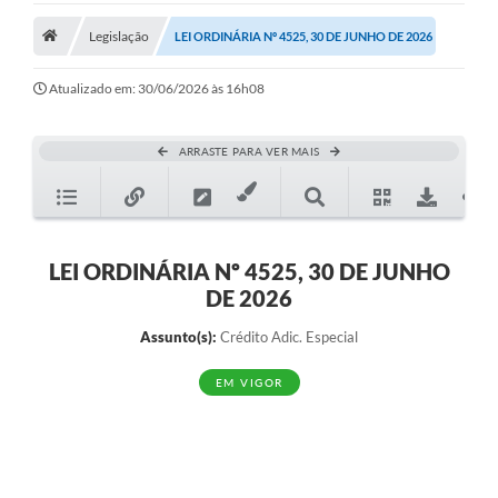
Legislação
Legislação
LEI ORDINÁRIA Nº 4525, 30 DE JUNHO DE 2026
Atos Municipais
Atualizado em: 30/06/2026 às 16h08
Transparência
ARRASTE PARA VER MAIS
CIPA 2026-2027
Cadastros Culturais
Lei Paulo Gustavo
LEI ORDINÁRIA Nº 4525, 30 DE JUNHO
DE 2026
Aldir Blanc (PNAB)
Assunto(s):
Crédito Adic. Especial
Arquivos para Download
EM VIGOR
e-SIC
Carta de Serviços
PROCON