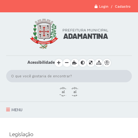
Login / Cadastro
Acessibilidade
MENU
A Cidade
Legislação
Secretarias