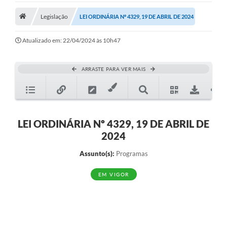
Legislação
Legislação
LEI ORDINÁRIA Nº 4329, 19 DE ABRIL DE 2024
Atos Municipais
Atualizado em: 22/04/2024 às 10h47
Transparência
ARRASTE PARA VER MAIS
CIPA 2026-2027
Cadastros Culturais
Lei Paulo Gustavo
LEI ORDINÁRIA Nº 4329, 19 DE ABRIL DE
2024
Aldir Blanc (PNAB)
Assunto(s):
Programas
Arquivos para Download
EM VIGOR
e-SIC
Carta de Serviços
PROCON