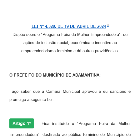
SEBRAE
LGPD
LEI Nº 4.329, DE 19 DE ABRIL DE 2024
Sugestões
Dispõe sobre o "Programa Feira da Mulher Empreendedora", de
SOLICITAÇÕES PRESENCIAIS (SIC-FÍSICO)
ações de inclusão social, econômica e incentivo ao
empreendedorismo feminino e dá outras providências.
Expediente
Sistemas
O PREFEITO DO MUNICÍPIO DE A
DAMANTINA:
Ouvidoria
Faço saber que a Câmara Municipal aprovou e eu sanciono e
Galeria de Vídeos
promulgo a seguinte Lei:
Projetos
Contas Públicas
Artigo 1º
Fica instituído o "Programa Feira da Mulher
Editais
Empreendedora", destinado ao público feminino do Município de