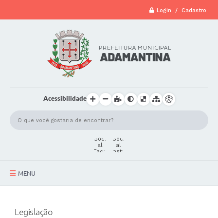
Login / Cadastro
Acessibilidade
MENU
A Cidade
Legislação
Secretarias