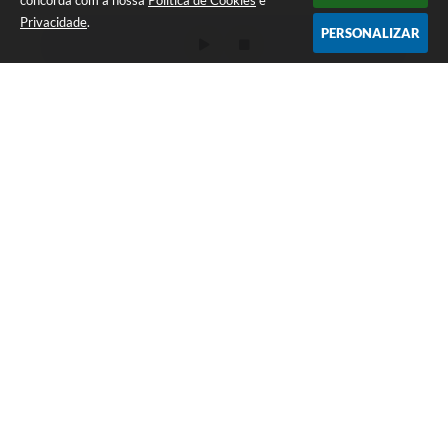
concorda com a nossa
Política de Cookies
e
Privacidade
.
PERSONALIZAR
Telefone: (18) 3502-9000
Endereço: Rua Osvaldo Cruz, 262 - Centro | CEP: 17800-045
Das 08:00hs às 11:00hs - 13:00h às 17:15h
CNPJ: 43.008.291/0001-77
Prefeitura do Município de Adamantina - SP
Versão do Sistema:
3.5.3 - 19/06/2026
Portal atualizado em:
05/08/2026 17:39
Dados Abertos