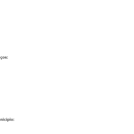
iços:
nicípio: