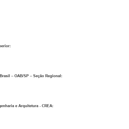
erior:
Brasil – OAB/SP – Seção Regional:
O
enharia e Arquitetura - CREA: