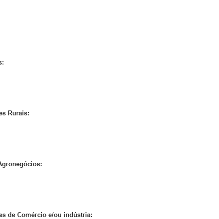
s:
es Rurais:
 Agronegócios:
es de Comércio e/ou indústria: