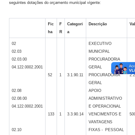
seguintes dotações do orçamento municipal vigente:
Fic
F
Categori
Descrição
Va
ha
R
a
02
EXECUTIVO
02.03
MUNICIPAL
02.03.00
PROCURADORIA
04.122.0002.2001
GERAL
52
1
3.1.90.11
PROCURADORIA
2.
GERAL
02.08
APOIO
02.08.00
ADMINISTRATIVO
04.122.0002.2001
E OPERACIONAL
133
1
3.3.90.14
VENCIMENTOS E
50
VANTAGENS
02.10
FIXAS - PESSOAL