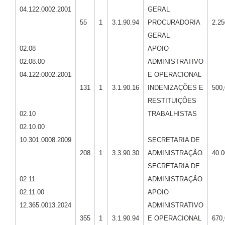
04.122.0002.2001
GERAL
55
1
3.1.90.94
PROCURADORIA
2.25
GERAL
02.08
APOIO
02.08.00
ADMINISTRATIVO
04.122.0002.2001
E OPERACIONAL
131
1
3.1.90.16
INDENIZAÇÕES E
500,
RESTITUIÇÕES
02.10
TRABALHISTAS
02.10.00
10.301.0008.2009
SECRETARIA DE
208
1
3.3.90.30
ADMINISTRAÇÃO
40.0
SECRETARIA DE
02.11
ADMINISTRAÇÃO
02.11.00
APOIO
12.365.0013.2024
ADMINISTRATIVO
355
1
3.1.90.94
E OPERACIONAL
670,