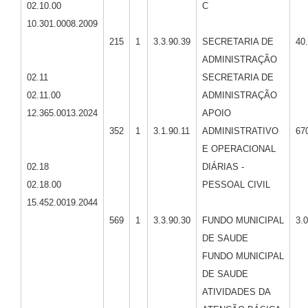
02.10.00
C
10.301.0008.2009
215
1
3.3.90.39
SECRETARIA DE
40
ADMINISTRAÇÃO
02.11
SECRETARIA DE
02.11.00
ADMINISTRAÇÃO
12.365.0013.2024
APOIO
352
1
3.1.90.11
ADMINISTRATIVO
67
E OPERACIONAL
02.18
DIÁRIAS -
02.18.00
PESSOAL CIVIL
15.452.0019.2044
569
1
3.3.90.30
FUNDO MUNICIPAL
3.
DE SAUDE
FUNDO MUNICIPAL
DE SAUDE
ATIVIDADES DA