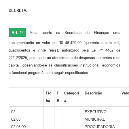
Links
DECRETA:
Agenda
Art. 1º
Fica aberto na Secretaria de Finanças uma
suplementação no valor de R$ 46.420,00 (quarenta e seis mil,
quatrocentos e vinte reais), autorizado pela Lei nº 4482 de
22/12/2025, destinado ao atendimento de despesas correntes e de
capital, observando-se as classificações institucional, econômica
e funcional-programática a seguir especificadas:
Fic
F
Categori
Descrição
Valo
ha
R
a
02
EXECUTIVO
02.03
MUNICIPAL
02.03.00
PROCURADORIA