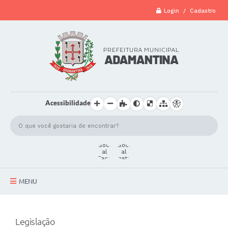
Login / Cadastro
Acessibilidade
MENU
A Cidade
Legislação
Secretarias