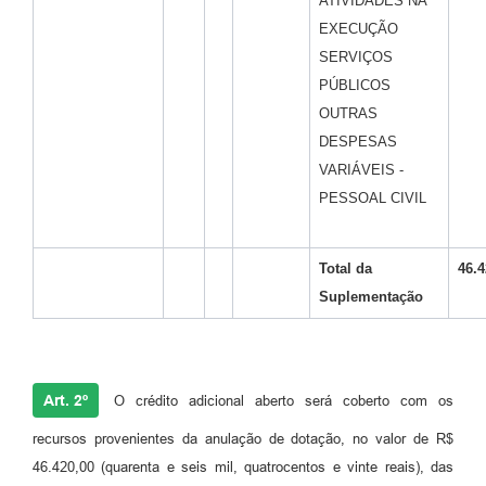
ATIVIDADES NA
EXECUÇÃO
SERVIÇOS
PÚBLICOS
OUTRAS
DESPESAS
VARIÁVEIS -
PESSOAL CIVIL
Total da
46.4
Suplementação
Art. 2º
O crédito adicional aberto será coberto com os
recursos provenientes da anulação de dotação, no valor de R$
46.420,00 (quarenta e seis mil, quatrocentos e vinte reais), das