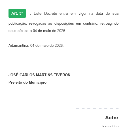
Art. 3º
.
Este Decreto entra em vigor na data de sua
publicação, revogadas as disposições em contrário, retroagindo
seus efeitos a 04 de maio de 2026.
Adamantina, 04 de maio de 2026.
JOSÉ CARLOS MARTINS TIVERON
Prefeito do Município
Autor
Executivo