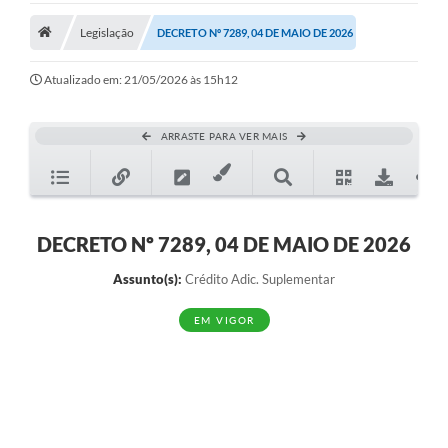
Legislação
Legislação
DECRETO Nº 7289, 04 DE MAIO DE 2026
Atos Municipais
Atualizado em: 21/05/2026 às 15h12
Transparência
ARRASTE PARA VER MAIS
CIPA 2026-2027
Cadastros Culturais
Lei Paulo Gustavo
DECRETO Nº 7289, 04 DE MAIO DE 2026
Aldir Blanc (PNAB)
Assunto(s):
Crédito Adic. Suplementar
Arquivos para Download
EM VIGOR
e-SIC
Carta de Serviços
PROCON