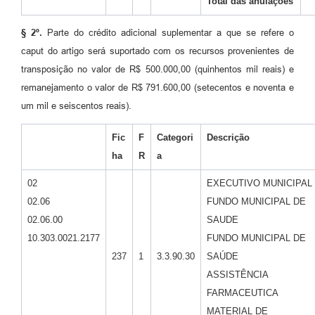
Total das anulações
§ 2º.
Parte do crédito adicional suplementar a que se refere o
caput do artigo será suportado com os recursos provenientes de
transposição no valor de R$ 500.000,00 (quinhentos mil reais) e
remanejamento o valor de R$ 791.600,00 (setecentos e noventa e
um mil e seiscentos reais).
Fic
F
Categori
Descrição
ha
R
a
02
EXECUTIVO MUNICIPAL
02.06
FUNDO MUNICIPAL DE
02.06.00
SAUDE
10.303.0021.2177
FUNDO MUNICIPAL DE
237
1
3.3.90.30
SAÚDE
ASSISTÊNCIA
FARMACEUTICA
MATERIAL DE