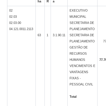
ha
R
a
02
EXECUTIVO
02.03
MUNICIPAL
02.03.00
SECRETARIA DE
04.121.0011.2113
PLANEJAMENTO
63
1
3.1.90.11
SECRETARIA DE
PLANEJAMENTO
77.
GESTÃO DE
RECURSOS
HUMANOS
77.7
VENCIMENTOS E
VANTAGENS
FIXAS -
PESSOAL CIVIL
Total