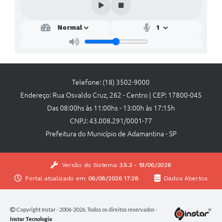
Telefone: (18) 3502-9000
Endereço: Rua Osvaldo Cruz, 262 - Centro | CEP: 17800-045
Das 08:00hs às 11:00hs - 13:00h às 17:15h
CNPJ: 43.008.291/0001-77
Prefeitura do Município de Adamantina - SP
Versão do Sistema:
3.5.3 - 19/06/2026
Portal atualizado em:
06/08/2026 17:28
Dados Abertos
Copyright Instar - 2006-2026. Todos os direitos reservados -
Instar Tecnologia