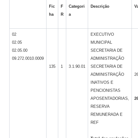
Fic
F
Categori
Descrição
V
ha
R
a
02
EXECUTIVO
02.05
MUNICIPAL
02.05.00
SECRETARIA DE
09.272.0010.0009
ADMINISTRAÇÃO
135
1
3.1.90.01
SECRETARIA DE
ADMINISTRAÇÃO
2
INATIVOS E
PENCIONISTAS
APOSENTADORIAS,
2
RESERVA
REMUNERADA E
REF