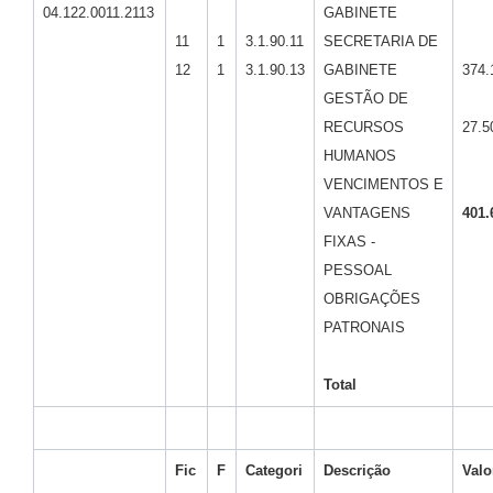
04.122.0011.2113
GABINETE
11
1
3.1.90.11
SECRETARIA DE
12
1
3.1.90.13
GABINETE
374.
GESTÃO DE
RECURSOS
27.5
HUMANOS
VENCIMENTOS E
VANTAGENS
401
.
FIXAS -
PESSOAL
OBRIGAÇÕES
PATRONAIS
Total
Fic
F
Categori
Descrição
Valo