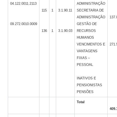
04.122.0011.2113
ADMINISTRAÇÃO
115
1
3.1.90.11
SECRETARIA DE
ADMINISTRAÇÃO
137.
09.272.0010.0009
GESTÃO DE
136
1
3.1.90.03
RECURSOS
HUMANOS
VENCIMENTOS E
271.
VANTAGENS
FIXAS –
PESSOAL
INATIVOS E
PENSIONISTAS
PENSÕES
Total
409.