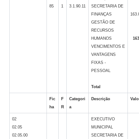
85
1
3.1.90.11
SECRETARIA DE
FINANÇAS
163.
GESTÃO DE
RECURSOS
HUMANOS
163
VENCIMENTOS E
VANTAGENS
FIXAS -
PESSOAL
Total
Fic
F
Categori
Descrição
Valo
ha
R
a
02
EXECUTIVO
02.05
MUNICIPAL
02.05.00
SECRETARIA DE