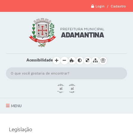
Login / Cadastro
Acessibilidade
MENU
A Cidade
Legislação
Secretarias