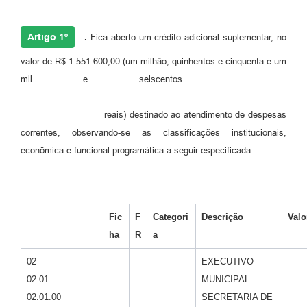
Links
Agenda
Artigo 1º
.
Fica aberto um crédito adicional suplementar, no
valor de R$ 1.551.600,00 (um milhão, quinhentos e cinquenta e um
mil e seiscentos
reais) destinado ao atendimento de despesas
correntes, observando-se as classificações institucionais,
econômica e funcional-programática a seguir especificada:
Fic
F
Categori
Descrição
Valo
ha
R
a
02
EXECUTIVO
02.01
MUNICIPAL
02.01.00
SECRETARIA DE