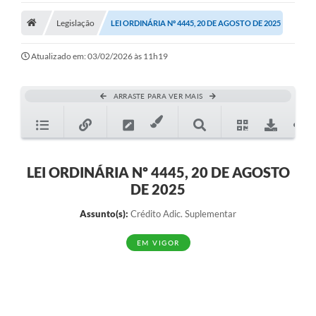
Legislação
Legislação
LEI ORDINÁRIA Nº 4445, 20 DE AGOSTO DE 2025
Atos Municipais
Atualizado em: 03/02/2026 às 11h19
Transparência
ARRASTE PARA VER MAIS
CIPA 2026-2027
Cadastros Culturais
Lei Paulo Gustavo
LEI ORDINÁRIA Nº 4445, 20 DE AGOSTO
DE 2025
Aldir Blanc (PNAB)
Assunto(s):
Crédito Adic. Suplementar
Arquivos para Download
EM VIGOR
e-SIC
Carta de Serviços
PROCON