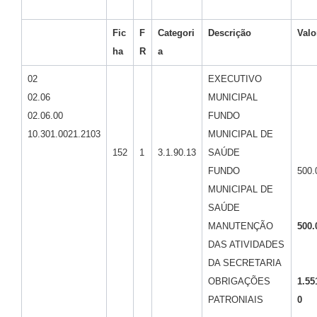
Fic
F
Categori
Descrição
Valo
ha
R
a
02
EXECUTIVO
02.06
MUNICIPAL
02.06.00
FUNDO
10.301.0021.2103
MUNICIPAL DE
152
1
3.1.90.13
SAÚDE
FUNDO
500.
MUNICIPAL DE
SAÚDE
MANUTENÇÃO
500.
DAS ATIVIDADES
DA SECRETARIA
OBRIGAÇÕES
1.55
PATRONIAIS
0