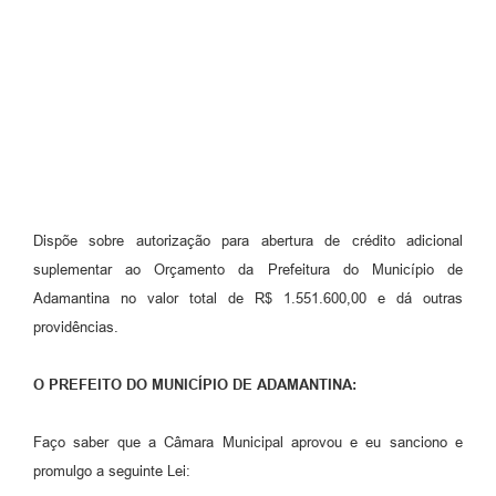
SEBRAE
LGPD
Sugestões
SOLICITAÇÕES PRESENCIAIS (SIC-FÍSICO)
Expediente
Sistemas
Dispõe sobre autorização para abertura de crédito adicional
suplementar ao Orçamento da Prefeitura do Município de
Ouvidoria
Adamantina no valor total de R$ 1.551.600,00 e dá outras
Galeria de Vídeos
providências.
Projetos
O PREFEITO DO MUNICÍPIO DE ADAMANTINA:
Contas Públicas
Faço saber que a Câmara Municipal aprovou e eu sanciono e
Editais
promulgo a seguinte Lei: