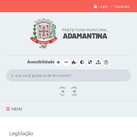
Login / Cadastro
Acessibilidade
MENU
A Cidade
Legislação
Secretarias