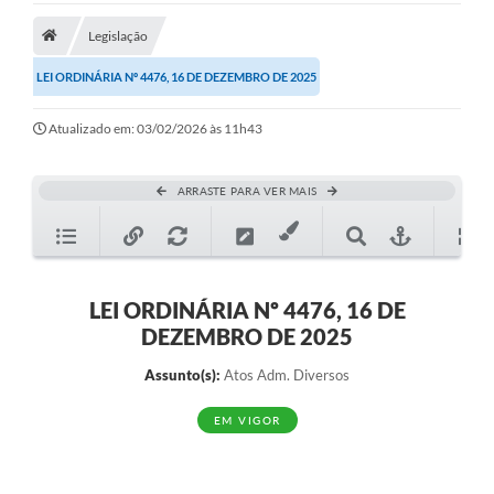
Legislação
Legislação
LEI ORDINÁRIA Nº 4476, 16 DE DEZEMBRO DE 2025
Atos Municipais
Transparência
Atualizado em: 03/02/2026 às 11h43
CIPA 2026-2027
ARRASTE PARA VER MAIS
Cadastros Culturais
Lei Paulo Gustavo
Aldir Blanc (PNAB)
LEI ORDINÁRIA Nº 4476, 16 DE
DEZEMBRO DE 2025
Arquivos para Download
Assunto(s):
Atos Adm. Diversos
e-SIC
EM VIGOR
Carta de Serviços
PROCON