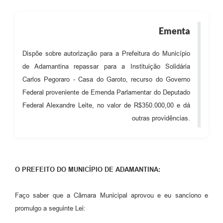
SEBRAE
LGPD
Ementa
Sugestões
Dispõe sobre autorização para a Prefeitura do Município
de Adamantina repassar para a Instituição Solidária
SOLICITAÇÕES PRESENCIAIS (SIC-FÍSICO)
Carlos Pegoraro - Casa do Garoto, recurso do Governo
Expediente
Federal proveniente de Emenda Parlamentar do Deputado
Federal Alexandre Leite, no valor de R$350.000,00 e dá
Sistemas
outras providências.
Ouvidoria
Galeria de Vídeos
Projetos
O PREFEITO DO MUNICÍPIO DE ADAMANTINA:
Contas Públicas
Faço saber que a Câmara Municipal aprovou e eu sanciono e
Editais
promulgo a seguinte Lei: