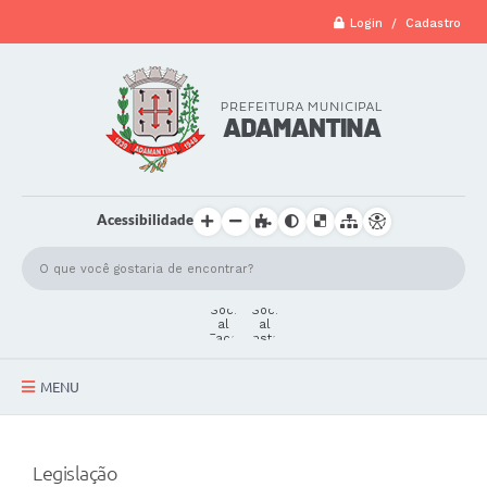
Login / Cadastro
Acessibilidade
MENU
A Cidade
Legislação
Secretarias