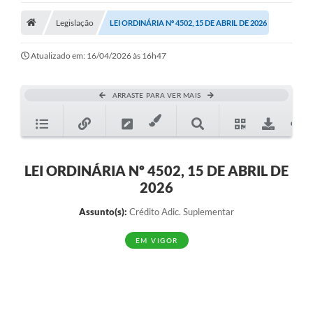
Legislação
Legislação
LEI ORDINÁRIA Nº 4502, 15 DE ABRIL DE 2026
Atos Municipais
Atualizado em: 16/04/2026 às 16h47
Transparência
ARRASTE PARA VER MAIS
CIPA 2026-2027
Cadastros Culturais
Lei Paulo Gustavo
LEI ORDINÁRIA Nº 4502, 15 DE ABRIL DE
2026
Aldir Blanc (PNAB)
Assunto(s):
Crédito Adic. Suplementar
Arquivos para Download
EM VIGOR
e-SIC
Carta de Serviços
PROCON