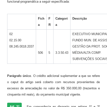
funcional-programática a seguir especificada:
Fich
F
Categori
Descrição
a
R
a
02
EXECUTIVO MUNICIPA
02.15.00
FUNDO MUN. DE ASSI
08.245.0018.2037
GESTÃO DA PROT. SO
506
5
3.3.50.43
MÉDIA/ALTA COMP.
SUBVENÇÕES SOCIAI
Parágrafo único
. O crédito adicional suplementar a que se refere
o caput do artigo será coberto com recursos provenientes de
excesso de arrecadação no valor de R$ 350.000,00 (trezentos e
cinquenta mil reais), do orçamento municipal vigente.
Art. 3º
Em consonância ao disposto nos artigos 1º e 2º