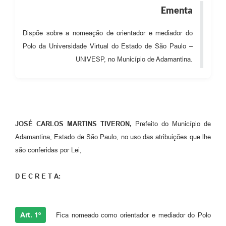
Ementa
SEBRAE
LGPD
Dispõe sobre a nomeação de orientador e mediador do
Polo da Universidade Virtual do Estado de São Paulo –
Sugestões
UNIVESP, no Município de Adamantina.
SOLICITAÇÕES PRESENCIAIS (SIC-FÍSICO)
Expediente
Sistemas
JOSÉ CARLOS MARTINS TIVERON,
Prefeito do Município de
Ouvidoria
Adamantina, Estado de São Paulo, no uso das atribuições que lhe
Galeria de Vídeos
são conferidas por Lei,
Projetos
D E C R E T A:
Contas Públicas
Editais
Art. 1º
Fica nomeado como orientador e mediador do Polo