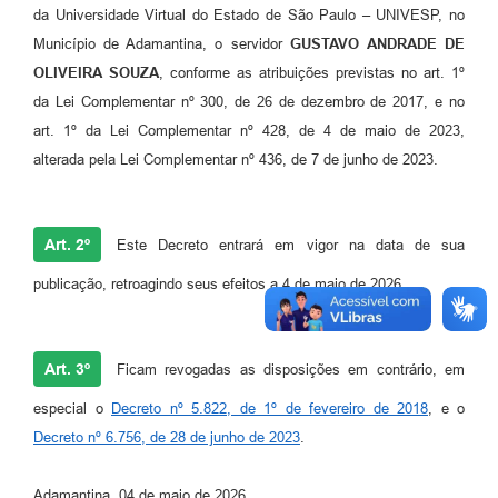
Links
da Universidade Virtual do Estado de São Paulo – UNIVESP, no
Município de Adamantina, o servidor
GUSTAVO ANDRADE DE
Agenda
OLIVEIRA SOUZA
, conforme as atribuições previstas no art. 1º
da Lei Complementar nº 300, de 26 de dezembro de 2017, e no
art. 1º da Lei Complementar nº 428, de 4 de maio de 2023,
alterada pela Lei Complementar nº 436, de 7 de junho de 2023.
Art. 2º
Este Decreto entrará em vigor na data de sua
publicação, retroagindo seus efeitos a 4 de maio de 2026.
Art. 3º
Ficam revogadas as disposições em contrário, em
especial o
Decreto nº 5.822, de 1º de fevereiro de 2018
, e o
Decreto nº 6.756, de 28 de junho de 2023
.
Adamantina, 04 de maio de 2026.