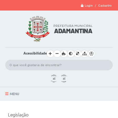
Login / Cadastro
Acessibilidade
MENU
A Cidade
Legislação
Secretarias