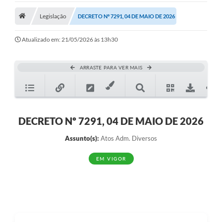
Legislação
Legislação
DECRETO Nº 7291, 04 DE MAIO DE 2026
Atos Municipais
Atualizado em: 21/05/2026 às 13h30
Transparência
ARRASTE PARA VER MAIS
CIPA 2026-2027
Cadastros Culturais
Lei Paulo Gustavo
DECRETO Nº 7291, 04 DE MAIO DE 2026
Aldir Blanc (PNAB)
Assunto(s):
Atos Adm. Diversos
Arquivos para Download
EM VIGOR
e-SIC
Carta de Serviços
PROCON