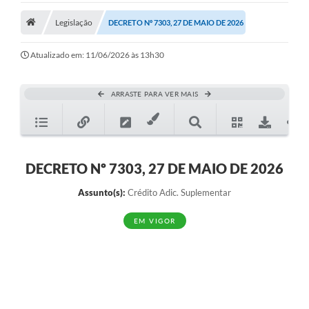
Legislação
Legislação
DECRETO Nº 7303, 27 DE MAIO DE 2026
Atos Municipais
Atualizado em: 11/06/2026 às 13h30
Transparência
ARRASTE PARA VER MAIS
CIPA 2026-2027
Cadastros Culturais
Lei Paulo Gustavo
DECRETO Nº 7303, 27 DE MAIO DE 2026
Aldir Blanc (PNAB)
Assunto(s):
Crédito Adic. Suplementar
Arquivos para Download
EM VIGOR
e-SIC
Carta de Serviços
PROCON