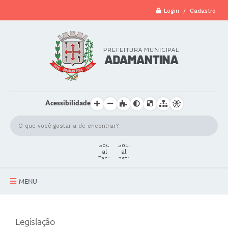
Login / Cadastro
Acessibilidade
MENU
A Cidade
Legislação
Secretarias