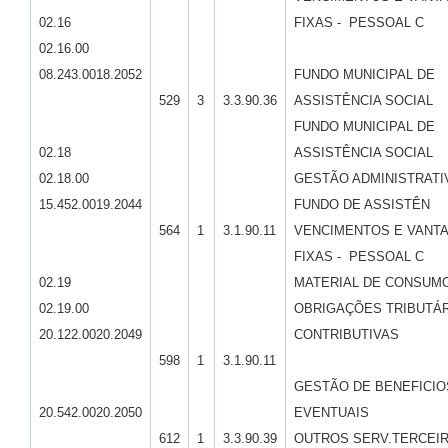
02.16
FIXAS - PESSOAL C
02.16.00
08.243.0018.2052
FUNDO MUNICIPAL DE
529
3
3.3.90.36
ASSISTÊNCIA SOCIAL
FUNDO MUNICIPAL DE
02.18
ASSISTÊNCIA SOCIAL
02.18.00
GESTÃO ADMINISTRATI
15.452.0019.2044
FUNDO DE ASSISTÊN
564
1
3.1.90.11
VENCIMENTOS E VANT
FIXAS - PESSOAL C
02.19
MATERIAL DE CONSUM
02.19.00
OBRIGAÇÕES TRIBUTÁR
20.122.0020.2049
CONTRIBUTIVAS
598
1
3.1.90.11
GESTÃO DE BENEFICIO
20.542.0020.2050
EVENTUAIS
612
1
3.3.90.39
OUTROS SERV.TERCEIR