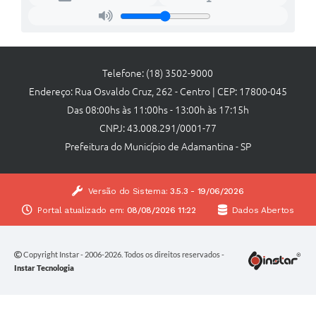
Telefone: (18) 3502-9000
Endereço: Rua Osvaldo Cruz, 262 - Centro | CEP: 17800-045
Das 08:00hs às 11:00hs - 13:00h às 17:15h
CNPJ: 43.008.291/0001-77
Prefeitura do Município de Adamantina - SP
Versão do Sistema:
3.5.3 - 19/06/2026
Portal atualizado em:
08/08/2026 11:22
Dados Abertos
Copyright Instar - 2006-2026. Todos os direitos reservados -
Instar Tecnologia