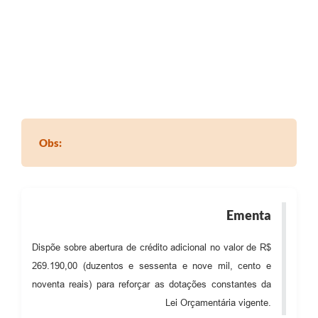
SEBRAE
LGPD
Sugestões
SOLICITAÇÕES PRESENCIAIS (SIC-FÍSICO)
Expediente
Obs:
Sistemas
Ouvidoria
Galeria de Vídeos
Ementa
Projetos
Dispõe sobre abertura de crédito adicional no valor de R$
Contas Públicas
269.190,00 (duzentos e sessenta e nove mil, cento e
noventa reais) para reforçar as dotações constantes da
Editais
Lei Orçamentária vigente.