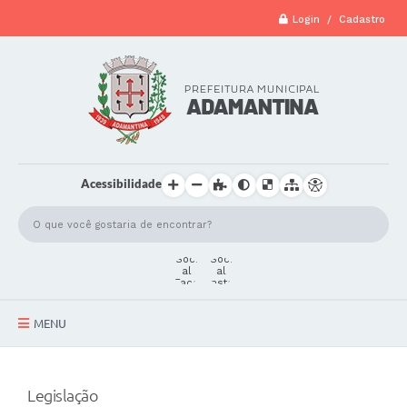
Login / Cadastro
Acessibilidade
MENU
A Cidade
Legislação
Secretarias