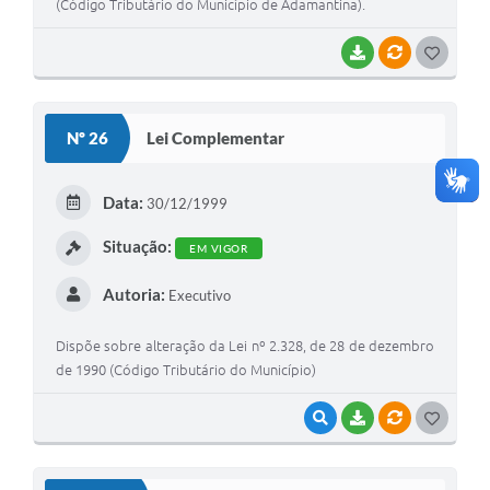
(Código Tributário do Município de Adamantina).
BAIXAR
VÍNCULOS
G
O
S
Nº 26
Lei Complementar
T
E
Data:
30/12/1999
I
Situação:
EM VIGOR
Autoria:
Executivo
Dispõe sobre alteração da Lei nº 2.328, de 28 de dezembro
de 1990 (Código Tributário do Município)
VISUALIZAR
BAIXAR
VÍNCULOS
G
O
S