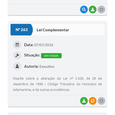
VISUALIZAR
BAIXAR
G
O
S
Nº 263
Lei Complementar
T
E
Data:
07/07/2016
I
Situação:
EM VIGOR
Autoria:
Executivo
Dispõe sobre a alteração da Lei nº 2.328, de 28 de
dezembro de 1990 – Código Tributário do Município de
Adamantina, e dá outras providências.
BAIXAR
VÍNCULOS
G
O