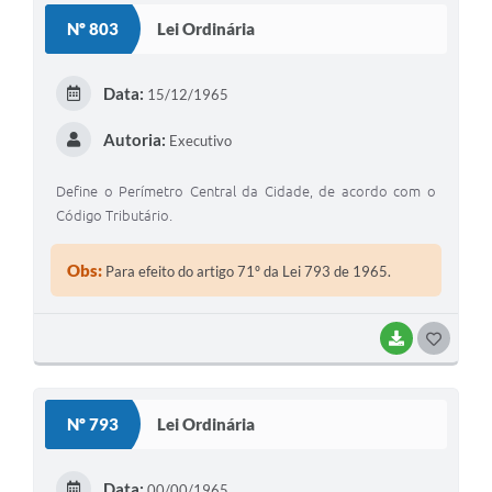
S
Nº 803
Lei Ordinária
T
E
Data:
15/12/1965
I
Autoria:
Executivo
Define o Perímetro Central da Cidade, de acordo com o
Código Tributário.
Obs:
Para efeito do artigo 71º da Lei 793 de 1965.
BAIXAR
G
O
S
Nº 793
Lei Ordinária
T
E
Data:
00/00/1965