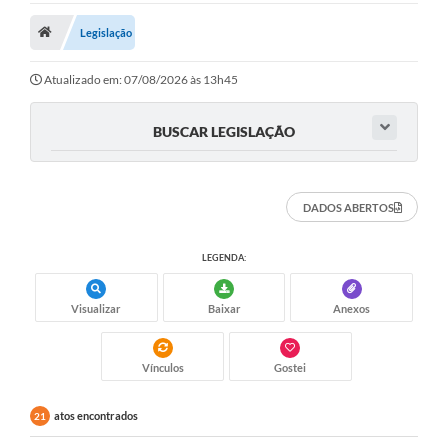
Legislação
Legislação
Atos Municipais
Atualizado em: 07/08/2026 às 13h45
Transparência
BUSCAR LEGISLAÇÃO
CIPA 2026-2027
Cadastros Culturais
DADOS ABERTOS
Lei Paulo Gustavo
LEGENDA:
Aldir Blanc (PNAB)
Arquivos para Download
Visualizar
Baixar
Anexos
e-SIC
Vínculos
Gostei
Carta de Serviços
atos encontrados
21
PROCON