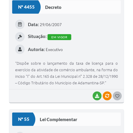
S
Nº 4455
Decreto
T
E
Data:
29/06/2007
I
Situação:
EM VIGOR
Autoria:
Executivo
“Dispõe sobre o lançamento da taxa de licença para o
exercício da atividade de comércio ambulante, na forma do
inciso “I” do Art.165 da Lei Municipal n° 2.328 de 28/12/1990
– Código Tributário do Município de Adamantina-SP.”
BAIXAR
VÍNCULOS
G
O
S
Nº 55
Lei Complementar
T
E