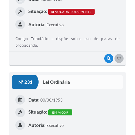
I
Situação:
REVOGADA TOTALMENTE
Autoria:
Executivo
Código Tributário – dispõe sobre uso de placas de
propaganda.
VISUALIZAR
G
O
S
Nº 231
Lei Ordinária
T
E
Data:
00/00/1953
I
Situação:
EM VIGOR
Autoria:
Executivo