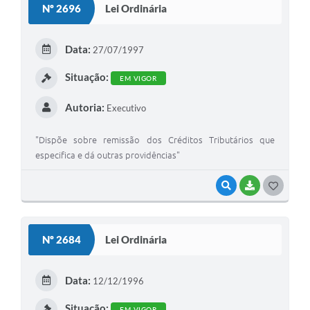
Nº 2696
Lei Ordinária
T
E
Data:
27/07/1997
I
Situação:
EM VIGOR
Autoria:
Executivo
"Dispõe sobre remissão dos Créditos Tributários que
especifica e dá outras providências"
VISUALIZAR
BAIXAR
G
O
S
Nº 2684
Lei Ordinária
T
E
Data:
12/12/1996
I
Situação:
EM VIGOR