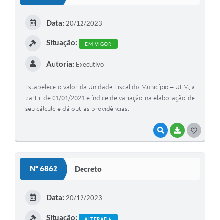
Links
T
E
Agenda
Data:
20/12/2023
I
Situação:
EM VIGOR
Autoria:
Executivo
Estabelece o valor da Unidade Fiscal do Município – UFM, a
partir de 01/01/2024 e índice de variação na elaboração de
seu cálculo e dá outras providências.
VISUALIZAR
BAIXAR
G
O
S
Nº 6862
Decreto
T
E
Data:
20/12/2023
I
Situação:
ALTERADA