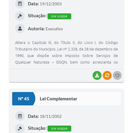
Data:
19/12/2003
I
Situação:
EM VIGOR
Autoria:
Executivo
Altera o Capítulo III, do Título II, do Livro I, do Código
Tributário do Município, Lei nº 2.328, de 28 de dezembro de
1990, que dispõe sobre Imposto Sobre Serviços de
Qualquer Natureza – ISSQN, bem como acrescenta os
dispositivos mencionados e dá outras providências.
BAIXAR
VÍNCULOS
G
O
S
Nº 45
Lei Complementar
T
E
Data:
18/11/2002
I
Situação:
EM VIGOR