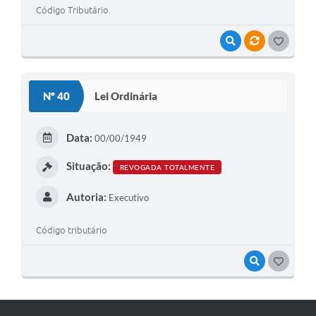
Código Tributário.
VISUALIZAR
VÍNCULOS
G
O
S
Nº 40
Lei Ordinária
T
E
Data:
00/00/1949
I
Situação:
REVOGADA TOTALMENTE
Autoria:
Executivo
Código tributário
VISUALIZAR
G
O
S