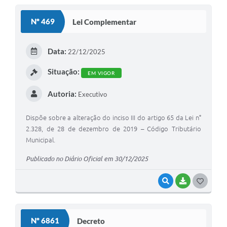
SEBRAE
Nº 469
Lei Complementar
LGPD
Sugestões
Data:
22/12/2025
SOLICITAÇÕES PRESENCIAIS (SIC-FÍSICO)
Situação:
EM VIGOR
Expediente
Autoria:
Executivo
Sistemas
Dispõe sobre a alteração do inciso III do artigo 65 da Lei n°
Ouvidoria
2.328, de 28 de dezembro de 2019 – Código Tributário
Municipal.
Galeria de Vídeos
Publicado no Diário Oficial em 30/12/2025
Projetos
VISUALIZAR
BAIXAR
G
Contas Públicas
O
Editais
S
Nº 6861
Decreto