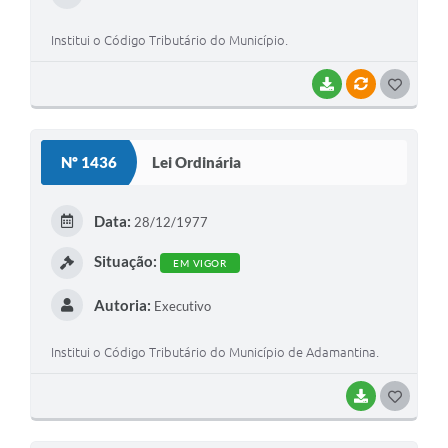
Institui o Código Tributário do Município.
BAIXAR
VÍNCULOS
G
O
S
Nº 1436
Lei Ordinária
T
E
Data:
28/12/1977
I
Situação:
EM VIGOR
Autoria:
Executivo
Institui o Código Tributário do Município de Adamantina.
BAIXAR
G
O